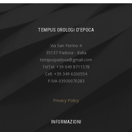
TEMPUS OROLOGI D’EPOCA
Via San Fermo 4
35137 Padova - Italia
tempuspadova@gmail.com
TelTel. +39 049 8711578
Cell. +39 349 6200554
P.IVA 03930070283
Privacy Policy
INFORMAZIONI