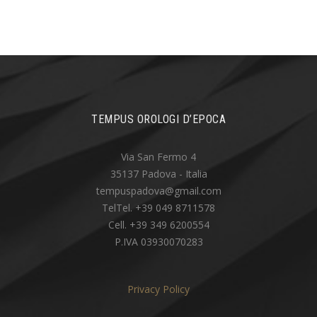
TEMPUS OROLOGI D’EPOCA
Via San Fermo 4
35137 Padova - Italia
tempuspadova@gmail.com
TelTel. +39 049 8711578
Cell. +39 349 6200554
P.IVA 03930070283
Privacy Policy