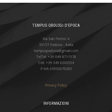
TEMPUS OROLOGI D’EPOCA
Via San Fermo 4
35137 Padova - Italia
tempuspadova@gmail.com
TelTel. +39 049 8711578
Cell. +39 349 6200554
P.IVA 03930070283
Privacy Policy
INFORMAZIONI