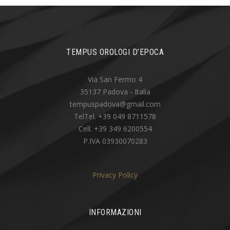
TEMPUS OROLOGI D’EPOCA
Via San Fermo 4
35137 Padova - Italia
tempuspadova@gmail.com
TelTel. +39 049 8711578
Cell. +39 349 6200554
P.IVA 03930070283
Privacy Policy
INFORMAZIONI