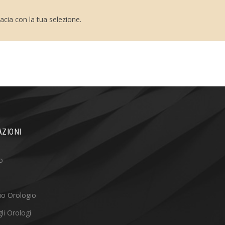
cia con la tua selezione.
ZIONI
o
tuo Orologio
li Orologi