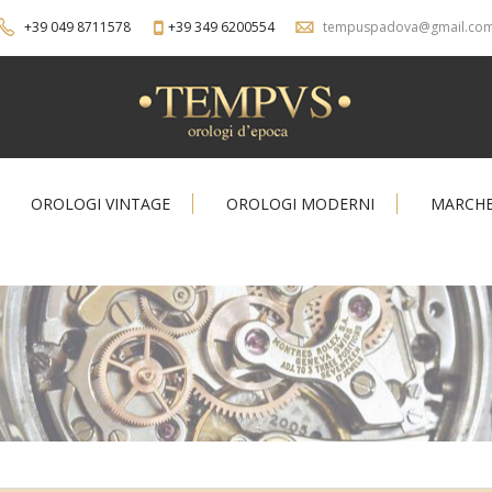
+39 049 8711578
+39 349 6200554
tempuspadova@gmail.co
OROLOGI VINTAGE
OROLOGI MODERNI
MARCH