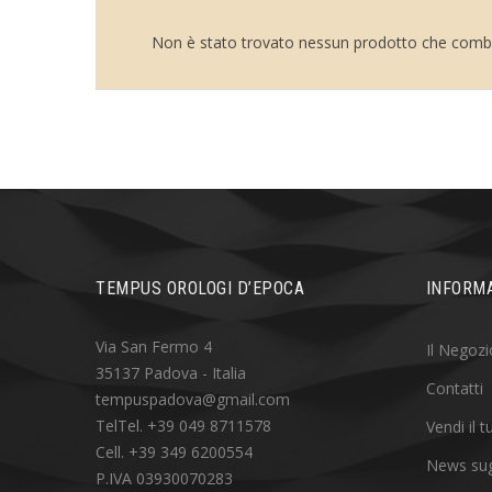
Non è stato trovato nessun prodotto che comba
TEMPUS OROLOGI D’EPOCA
INFORMA
Via San Fermo 4
Il Negozi
35137 Padova - Italia
Contatti
tempuspadova@gmail.com
TelTel. +39 049 8711578
Vendi il 
Cell. +39 349 6200554
News sug
P.IVA 03930070283