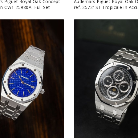
s Piguet Royal Oak Concept
Audemars Piguet Royal Oak O
on CW1 25980AI Full Set
ref. 25721ST Tropicale in Acci