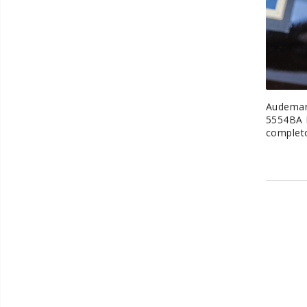
Audemars
5554BA P
completo