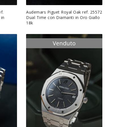
f.
Audemars Piguet Royal Oak ref. 25572
 in
Dual Time con Diamanti in Oro Giallo
18k
Venduto