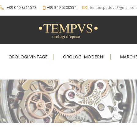
+39 049 8711578
+39 349 6200554
tempuspadova@gmail.co
OROLOGI VINTAGE
OROLOGI MODERNI
MARCH