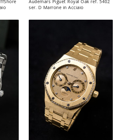
ffShore
Audemars Piguet Royal Oak ref. 5402
aio
ser. D Marrone in Acciaio