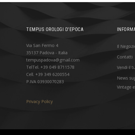
TEMPUS OROLOGI D’EPOCA
INFORMA
Via San Fermo 4
Il Negozi
35137 Padova - Italia
Contatti
tempuspadova@gmail.com
TelTel. +39 049 8711578
Vendi il 
Cell. +39 349 6200554
News sug
P.IVA 03930070283
Vintage e
Privacy Policy