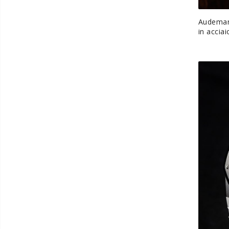
Audemars
in acciai