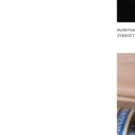
Audemars
25860ST 