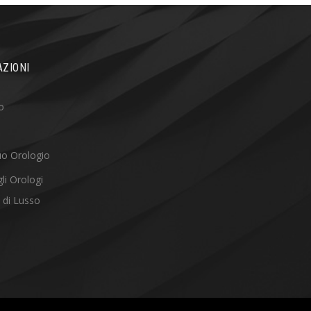
ZIONI
o
tuo Orologio
li Orologi
 di Lusso