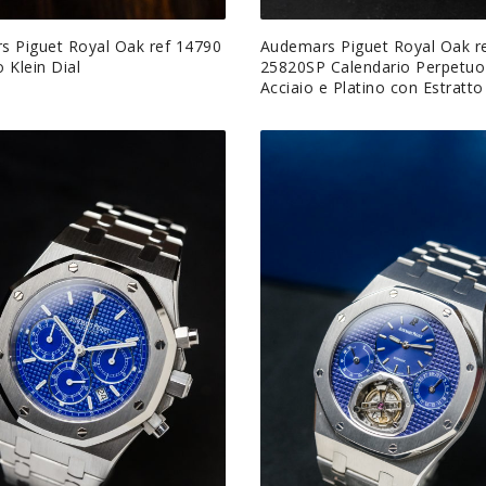
 Piguet Royal Oak ref 14790
Audemars Piguet Royal Oak re
o Klein Dial
25820SP Calendario Perpetuo
Acciaio e Platino con Estratto