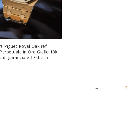
 Piguet Royal Oak ref.
erpetuale in Oro Giallo 18k
 di garanzia ed Estratto
←
1
2