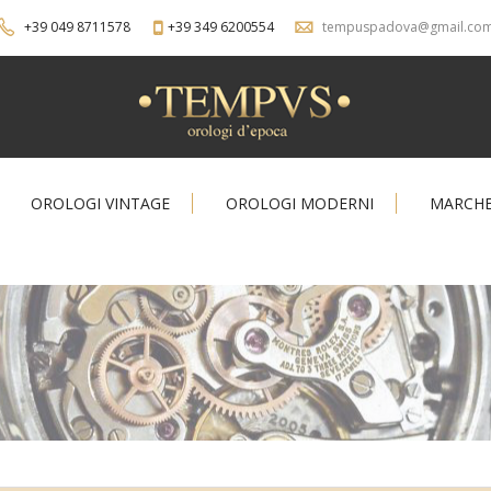
+39 049 8711578
+39 349 6200554
tempuspadova@gmail.co
OROLOGI VINTAGE
OROLOGI MODERNI
MARCH