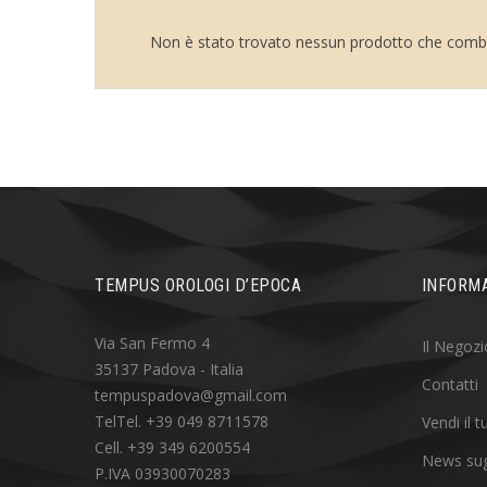
Non è stato trovato nessun prodotto che comba
TEMPUS OROLOGI D’EPOCA
INFORMA
Via San Fermo 4
Il Negozi
35137 Padova - Italia
Contatti
tempuspadova@gmail.com
TelTel. +39 049 8711578
Vendi il 
Cell. +39 349 6200554
News sug
P.IVA 03930070283