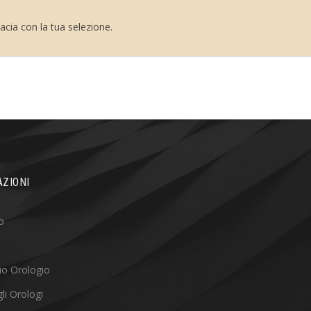
cia con la tua selezione.
ZIONI
o
tuo Orologio
li Orologi