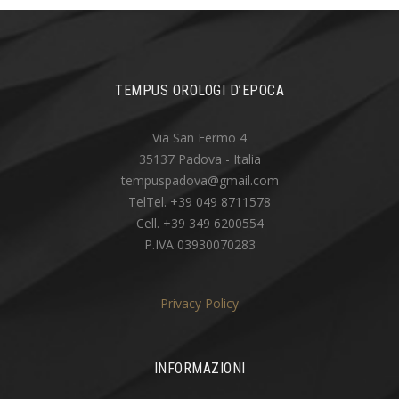
TEMPUS OROLOGI D’EPOCA
Via San Fermo 4
35137 Padova - Italia
tempuspadova@gmail.com
TelTel. +39 049 8711578
Cell. +39 349 6200554
P.IVA 03930070283
Privacy Policy
INFORMAZIONI