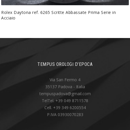
Rolex Daytona ref. 6265 Scritte Abbassate Prima Serie in
Acciaio
TEMPUS OROLOGI D’EPOCA
Via San Fermo 4
35137 Padova - Italia
tempuspadova@gmail.com
TelTel. +39 049 8711578
Cell. +39 349 6200554
P.IVA 03930070283