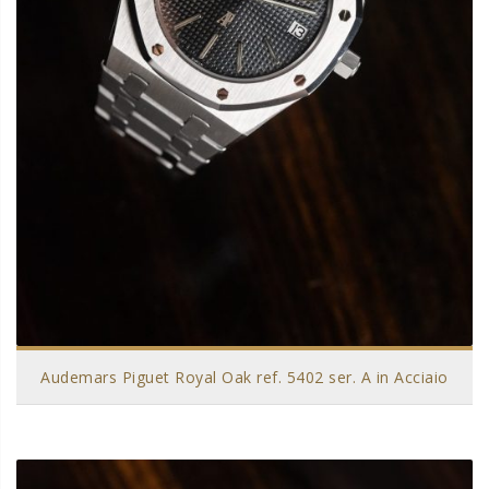
Audemars Piguet Royal Oak ref. 5402 ser. A in Acciaio