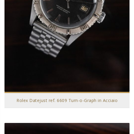
Rolex Datejust ref. 6609 Turn-o-Graph in Acciaio