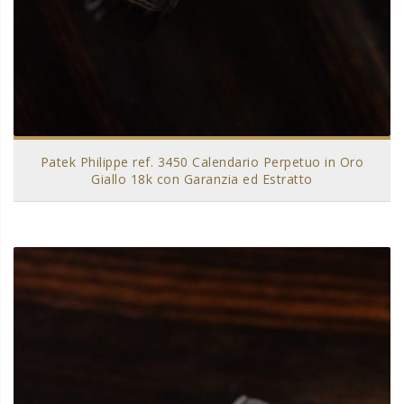
Patek Philippe ref. 3450 Calendario Perpetuo in Oro
Giallo 18k con Garanzia ed Estratto