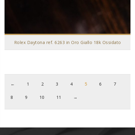
Rolex Daytona ref. 6263 in Oro Giallo 18k Ossidato
←
1
2
3
4
5
6
7
8
9
10
11
→