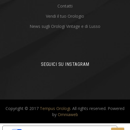
Contatti
Vendi il tuo Orologio
News sugli Orologi Vintage e di Lusso
SEGUICI SU INSTAGRAM
Copyright © 2017
Tempus Orologi
. All rights reserved.
Powered
by
Omniaweb